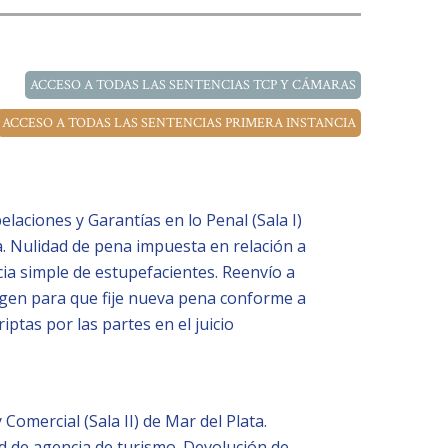
ACCESO A TODAS LAS SENTENCIAS TCP Y CÁMARAS
ACCESO A TODAS LAS SENTENCIAS PRIMERA INSTANCIA
laciones y Garantías en lo Penal (Sala I)
. Nulidad de pena impuesta en relación a
cia simple de estupefacientes. Reenvío a
igen para que fije nueva pena conforme a
iptas por las partes en el juicio
 Comercial (Sala II) de Mar del Plata.
d de agencia de turismo. Devolución de