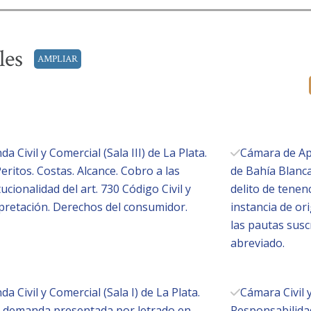
ales
AMPLIAR
 Civil y Comercial (Sala III) de La Plata.
Cámara de Ape
ritos. Costas. Alcance. Cobro a las
de Bahía Blanca
ucionalidad del art. 730 Código Civil y
delito de tenen
rpretación. Derechos del consumidor.
instancia de or
las pautas suscr
abreviado.
 Civil y Comercial (Sala I) de La Plata.
Cámara Civil y
e demanda presentada por letrado en
Responsabilida