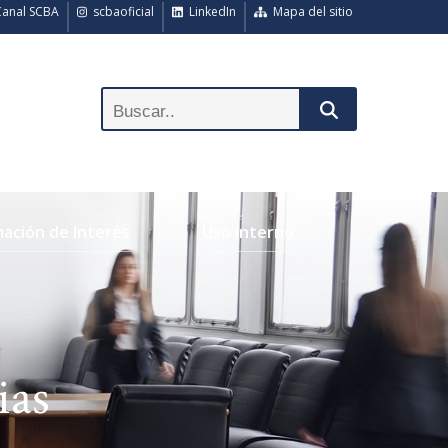
anal SCBA
scbaoficial
LinkedIn
Mapa del sitio
mación de Interés
Uso Interno
ias