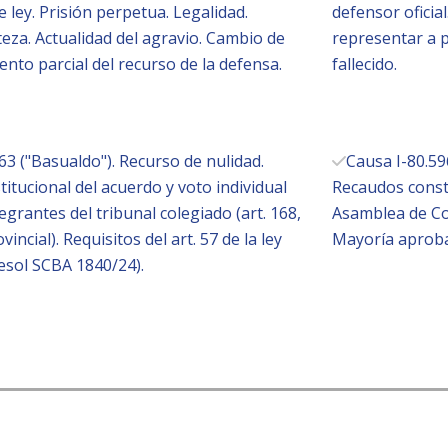
e ley. Prisión perpetua. Legalidad.
defensor oficia
eza. Actualidad del agravio. Cambio de
representar a 
iento parcial del recurso de la defensa.
fallecido.
63 ("Basualdo"). Recurso de nulidad.
Causa I-80.596
itucional del acuerdo y voto individual
Recaudos const
tegrantes del tribunal colegiado (art. 168,
Asamblea de Co
incial). Requisitos del art. 57 de la ley
Mayoría aproba
esol SCBA 1840/24).