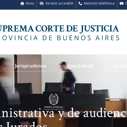
Inicio
Versión accesible
Atención telefónica
C
Jurisprudencia
Guía Judicial
Infor
nistrativa y de audienc