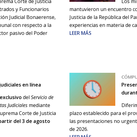
prema Corte de Justicia
Los mi
strados y Funcionarios
mantuvieron un encuentro co
ación Judicial Bonaerense,
Justicia de la República del 
ibunal con respecto a la
experiencias en materia de ca
ctor pasivo del Poder
LEER MÁS
CÓMPU
udiciales en línea
Prese
durant
 exclusivo
del
Servicio de
tas Judiciales
mediante
Diferi
Suprema Corte de Justicia
plazo establecido para el pro
partir del 3 de agosto
las presentaciones no urgente
de 2026.
LEER MÁS