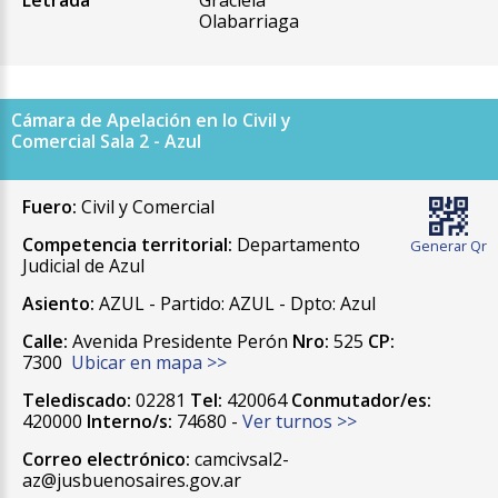
Letrada
Graciela
Olabarriaga
Cámara de Apelación en lo Civil y
Comercial Sala 2 - Azul
Fuero:
Civil y Comercial
Competencia territorial:
Departamento
Generar Qr
Judicial de Azul
Asiento:
AZUL - Partido: AZUL - Dpto: Azul
Calle:
Avenida Presidente Perón
Nro:
525
CP:
7300
Ubicar en mapa >>
Telediscado:
02281
Tel:
420064
Conmutador/es:
420000
Interno/s:
74680 -
Ver turnos >>
Correo electrónico:
camcivsal2-
az@jusbuenosaires.gov.ar