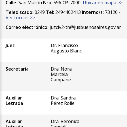
Calle:
San Martín
Nro:
596
CP:
7000
Ubicar en mapa >>
Telediscado:
0249
Tel:
2494402413
Interno/s:
73120 -
Ver turnos >>
Correo electrónico:
juzciv2-tn@jusbuenosaires.gov.ar
Juez
Dr. Francisco
Augusto Blanc
Secretaria
Dra. Nora
Marcela
Campane
Auxiliar
Dra. Sandra
Letrada
Pérez Rolie
Auxiliar
Dra. Verónica
Letrada
Cendali