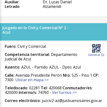
Auxiliar
Dr. Lucas Daniel
Letrado
Alzamendi
Juzgado en lo Civil y Comercial Nº 2 -
Azul
Fuero:
Civil y Comercial
Competencia territorial:
Departamento
Generar Qr
Judicial de Azul
Asiento:
AZUL - Partido: AZUL - Dpto: Azul
Calle:
Avenida Presidente Perón
Nro:
525 - Piso 1
CP:
7300
Ubicar en mapa >>
Telediscado:
02281
Tel:
420068
Conmutador/es:
420000
Interno/s:
74760 -
Ver turnos >>
Correo electrónico:
juzciv2-az@jusbuenosaires.gov.ar