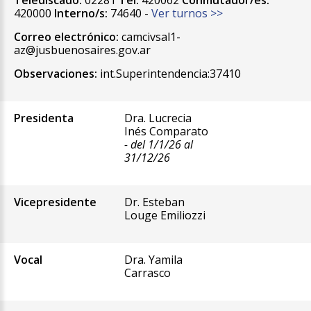
Telediscado:
02281
Tel:
420062
Conmutador/es:
420000
Interno/s:
74640 -
Ver turnos >>
Correo electrónico:
camcivsal1-
az@jusbuenosaires.gov.ar
Observaciones:
int.Superintendencia:37410
Presidenta
Dra. Lucrecia
Inés Comparato
- del 1/1/26 al
31/12/26
Vicepresidente
Dr. Esteban
Louge Emiliozzi
Vocal
Dra. Yamila
Carrasco