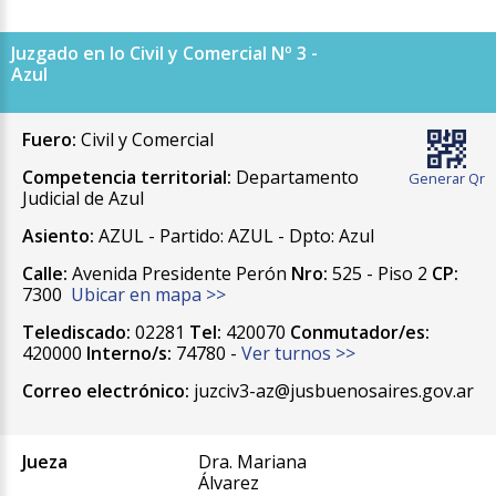
Juzgado en lo Civil y Comercial Nº 3 -
Azul
Fuero:
Civil y Comercial
Competencia territorial:
Departamento
Generar Qr
Judicial de Azul
Asiento:
AZUL - Partido: AZUL - Dpto: Azul
Calle:
Avenida Presidente Perón
Nro:
525 - Piso 2
CP:
7300
Ubicar en mapa >>
Telediscado:
02281
Tel:
420070
Conmutador/es:
420000
Interno/s:
74780 -
Ver turnos >>
Correo electrónico:
juzciv3-az@jusbuenosaires.gov.ar
Jueza
Dra. Mariana
Álvarez