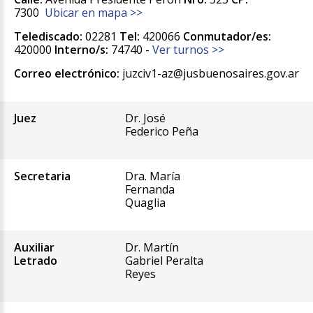
7300
Ubicar en mapa >>
Telediscado:
02281
Tel:
420066
Conmutador/es:
420000
Interno/s:
74740 -
Ver turnos >>
Correo electrónico:
juzciv1-az@jusbuenosaires.gov.ar
Juez
Dr. José
Federico Peña
Secretaria
Dra. María
Fernanda
Quaglia
Auxiliar
Dr. Martín
Letrado
Gabriel Peralta
Reyes