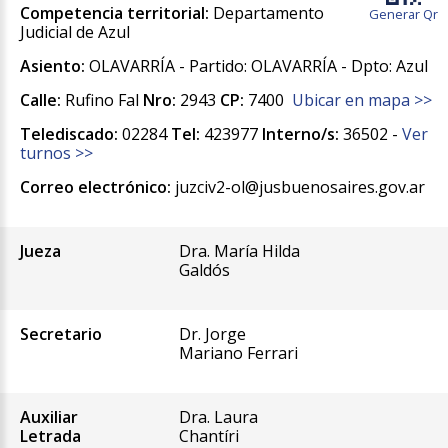
Competencia territorial:
Departamento
Generar Qr
Judicial de Azul
Asiento:
OLAVARRÍA - Partido: OLAVARRÍA - Dpto: Azul
Calle:
Rufino Fal
Nro:
2943
CP:
7400
Ubicar en mapa >>
Telediscado:
02284
Tel:
423977
Interno/s:
36502 -
Ver
turnos >>
Correo electrónico:
juzciv2-ol@jusbuenosaires.gov.ar
Jueza
Dra. María Hilda
Galdós
Secretario
Dr. Jorge
Mariano Ferrari
Auxiliar
Dra. Laura
Letrada
Chantíri