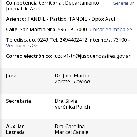
Competencia territorial:
Departamento
Generar Qr
Judicial de Azul
Asiento:
TANDIL - Partido: TANDIL - Dpto: Azul
Calle:
San Martín
Nro:
596
CP:
7000
Ubicar en mapa >>
Telediscado:
0249
Tel:
2494402412
Interno/s:
73100 -
Ver turnos >>
Correo electrónico:
juzciv1-tn@jusbuenosaires.gov.ar
Juez
Dr. José Martín
Zárate
- licencia
Secretaria
Dra. Silvia
Verónica Polich
Auxiliar
Dra. Carolina
Letrada
Maricel Canale