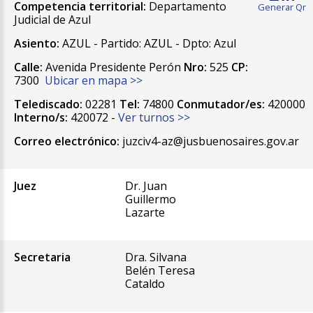
Competencia territorial:
Departamento
Generar Qr
Judicial de Azul
Asiento:
AZUL - Partido: AZUL - Dpto: Azul
Calle:
Avenida Presidente Perón
Nro:
525
CP:
7300
Ubicar en mapa >>
Telediscado:
02281
Tel:
74800
Conmutador/es:
420000
Interno/s:
420072 -
Ver turnos >>
Correo electrónico:
juzciv4-az@jusbuenosaires.gov.ar
Juez
Dr. Juan
Guillermo
Lazarte
Secretaria
Dra. Silvana
Belén Teresa
Cataldo