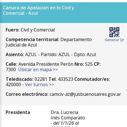
Cámara de Apelación en lo Civil y
Comercial - Azul
Fuero:
Civil y Comercial
Competencia territorial:
Departamento
Generar Qr
Judicial de Azul
Asiento:
AZUL - Partido: AZUL - Dpto: Azul
Calle:
Avenida Presidente Perón
Nro:
525
CP:
7300
Ubicar en mapa >>
Telediscado:
02281
Tel:
433523
Conmutador/es:
420000 -
Ver turnos >>
Correo electrónico:
camciv-az@jusbuenosaires.gov.ar
Presidenta
Dra. Lucrecia
Inés Comparato
- del 1/1/26 al