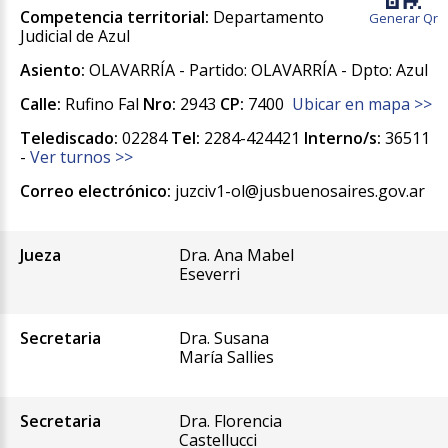
Competencia territorial:
Departamento
Generar Qr
Judicial de Azul
Asiento:
OLAVARRÍA - Partido: OLAVARRÍA - Dpto: Azul
Calle:
Rufino Fal
Nro:
2943
CP:
7400
Ubicar en mapa >>
Telediscado:
02284
Tel:
2284-424421
Interno/s:
36511
-
Ver turnos >>
Correo electrónico:
juzciv1-ol@jusbuenosaires.gov.ar
Jueza
Dra. Ana Mabel
Eseverri
Secretaria
Dra. Susana
María Sallies
Secretaria
Dra. Florencia
Castellucci