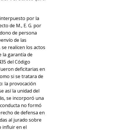
 interpuesto por la
cto de M., E. G. por
ndono de persona
eenvío de las
 se realicen los actos
 la garantía de
435 del Código
fueron deficitarias en
omo si se tratara de
o: la provocación
e así la unidad del
ás, se incorporó una
a conducta no formó
derecho de defensa en
adas al jurado sobre
influir en el