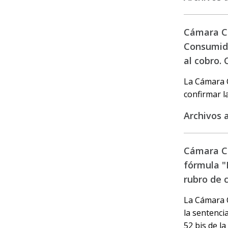
Cámara Ci
Consumido
al cobro. 
La Cámara C
confirmar l
Archivos 
Cámara Ci
fórmula "M
rubro de 
La Cámara C
la sentencia
52 bis de la