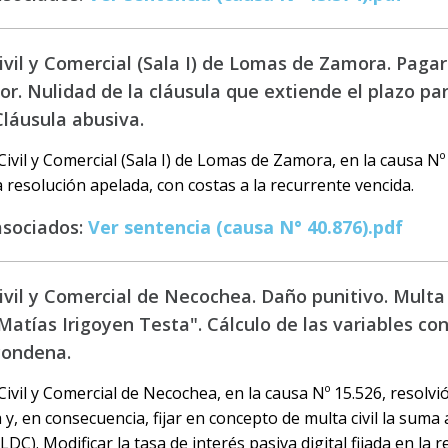
vil y Comercial (Sala I) de Lomas de Zamora. Pagar
r. Nulidad de la cláusula que extiende el plazo pa
Cláusula abusiva.
ivil y Comercial (Sala I) de Lomas de Zamora, en la causa Nº 
a resolución apelada, con costas a la recurrente vencida.
asociados:
Ver sentencia (causa N° 40.876).pdf
vil y Comercial de Necochea. Daño punitivo. Multa c
atías Irigoyen Testa". Cálculo de las variables con
condena.
ivil y Comercial de Necochea, en la causa Nº 15.526, resolvi
 y, en consecuencia, fijar en concepto de multa civil la suma 
 LDC). Modificar la tasa de interés pasiva digital fijada en la