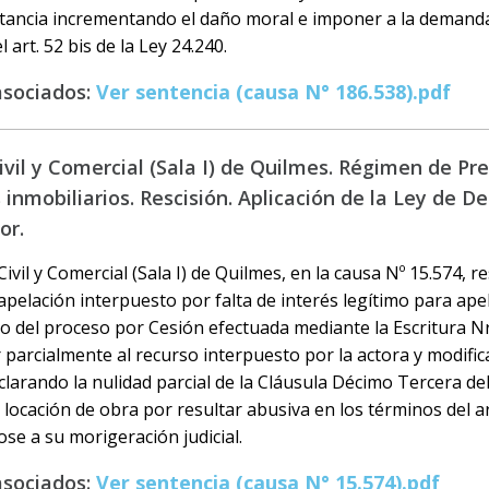
tancia incrementando el daño moral e imponer a la demand
 art. 52 bis de la Ley 24.240.
asociados:
Ver sentencia (causa N° 186.538).pdf
vil y Comercial (Sala I) de Quilmes. Régimen de Pre
inmobiliarios. Rescisión. Aplicación de la Ley de D
or.
ivil y Comercial (Sala I) de Quilmes, en la causa Nº 15.574, r
apelación interpuesto por falta de interés legítimo para ap
o del proceso por Cesión efectuada mediante la Escritura Nr
 parcialmente al recurso interpuesto por la actora y modific
clarando la nulidad parcial de la Cláusula Décimo Tercera del
 locación de obra por resultar abusiva en los términos del art
se a su morigeración judicial.
asociados:
Ver sentencia (causa N° 15.574).pdf