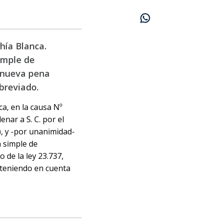
hía Blanca.
imple de
e nueva pena
abreviado.
ca, en la causa Nº
nar a S. C. por el
, y -por unanimidad-
a simple de
 de la ley 23.737,
, teniendo en cuenta