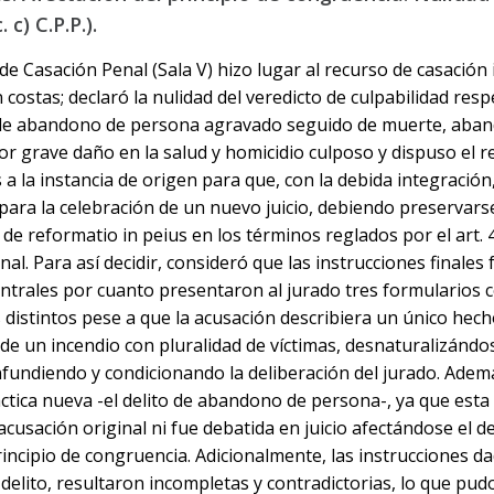
. c) C.P.P.).
 de Casación Penal (Sala V) hizo lugar al recurso de casación
 costas; declaró la nulidad del veredicto de culpabilidad respe
s de abandono de persona agravado seguido de muerte, aba
r grave daño en la salud y homicidio culposo y dispuso el r
 a la instancia de origen para que, con la debida integración,
para la celebración de un nuevo juicio, debiendo preservarse
 de reformatio in peius en los términos reglados por el art. 
al. Para así decidir, consideró que las instrucciones finales 
ntrales por cuanto presentaron al jurado tres formularios c
 distintos pese a que la acusación describiera un único hech
 de un incendio con pluralidad de víctimas, desnaturalizándos
fundiendo y condicionando la deliberación del jurado. Adem
áctica nueva -el delito de abandono de persona-, ya que est
 acusación original ni fue debatida en juicio afectándose el 
 principio de congruencia. Adicionalmente, las instrucciones d
delito, resultaron incompletas y contradictorias, lo que pudo 