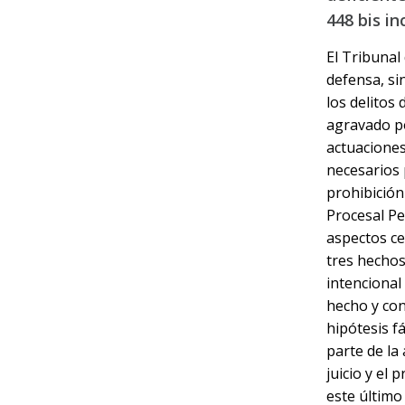
448 bis inc
El Tribunal
defensa, sin
los delito
agravado po
actuaciones
necesarios 
prohibición
Procesal Pen
aspectos ce
tres hechos
intencional
hecho y con
hipótesis f
parte de la
juicio y el
este último 