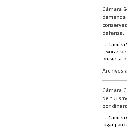
Cámara Se
demanda p
conservaci
defensa.
La Cámara S
revocar la r
presentació
Archivos 
Cámara Ci
de turism
por diner
La Cámara Ci
lugar parci