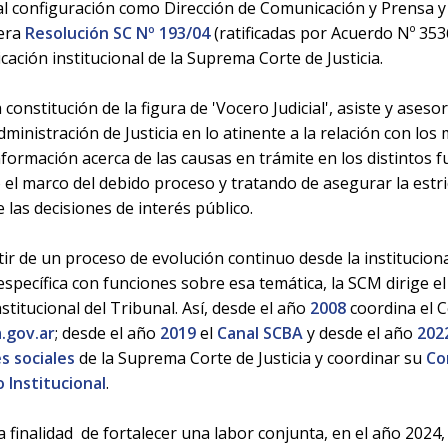
ial configuración como Dirección de Comunicación y Prensa y
nera
Resolución SC Nº 193/04
(ratificadas por Acuerdo Nº 3536
cación institucional de la Suprema Corte de Justicia.
a constitución de la figura de 'Vocero Judicial', asiste y aseso
dministración de Justicia en lo atinente a la relación con los
formación acerca de las causas en trámite en los distintos f
el marco del debido proceso y tratando de asegurar la estr
e las decisiones de interés público.
rtir de un proceso de evolución continuo desde la institucion
específica con funciones sobre esa temática, la SCM dirige el
nstitucional del Tribunal. Así, desde el año
2008
coordina el C
.gov.ar
; desde el año
2019
el
Canal SCBA
y desde el año
202
s sociales
de la Suprema Corte de Justicia y coordinar su
Co
o Institucional
.
a finalidad de fortalecer una labor conjunta, en el año 202