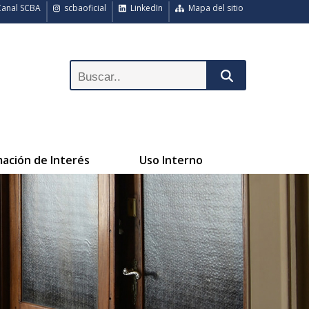
anal SCBA
scbaoficial
LinkedIn
Mapa del sitio
mación de Interés
Uso Interno