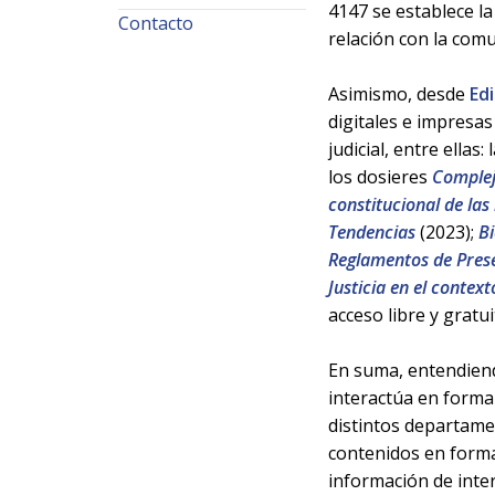
4147 se establece la
Contacto
relación con la comu
Asimismo, desde
Ed
digitales e impresa
judicial, entre ellas:
los dosieres
Complej
constitucional de las 
Tendencias
(2023);
Bi
Reglamentos de Prese
Justicia en el contex
acceso libre y gratui
En suma, entendiendo
interactúa en forma
distintos departamen
contenidos en format
información de inter