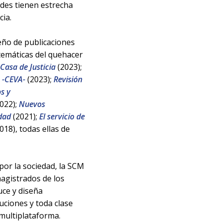
dades tienen estrecha
cia.
seño de publicaciones
temáticas del quehacer
Casa de Justicia
(2023);
a -CEVA-
(2023);
Revisión
os y
022);
Nuevos
dad
(2021);
El servicio de
018), todas ellas de
por la sociedad, la SCM
agistrados de los
uce y diseña
luciones y toda clase
 multiplataforma.