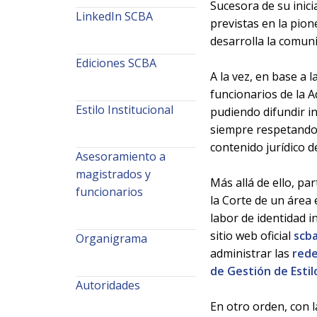
Sucesora de su inic
LinkedIn SCBA
previstas en la pio
desarrolla la comuni
Ediciones SCBA
A la vez, en base a l
funcionarios de la A
Estilo Institucional
pudiendo difundir in
siempre respetando 
contenido jurídico d
Asesoramiento a
magistrados y
Más allá de ello, pa
funcionarios
la Corte de un área 
labor de identidad i
sitio web oficial
scba
Organigrama
administrar las
rede
de Gestión de Estil
Autoridades
En otro orden, con l