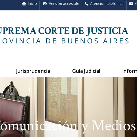
Inicio
Versión accesible
Atención telefónica
C
Jurisprudencia
Guía Judicial
Infor
Comunicación y Medios