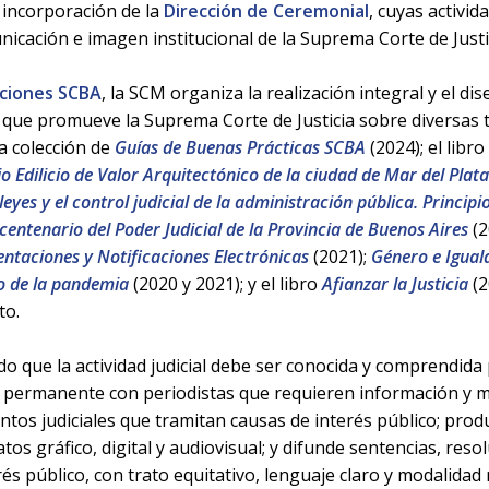
 incorporación de la
Dirección de Ceremonial
, cuyas activi
nicación e imagen institucional de la Suprema Corte de Justi
iciones SCBA
, la SCM organiza la realización integral y el di
s que promueve la Suprema Corte de Justicia sobre diversas 
 la colección de
Guías de Buenas Prácticas SCBA
(2024); el libro
o Edilicio de Valor Arquitectónico de la ciudad de Mar del Plat
leyes y el control judicial de la administración pública. Principi
centenario del Poder Judicial de la Provincia de Buenos Aires
(2
ntaciones y Notificaciones Electrónicas
(2021);
Género e Igual
to de la pandemia
(2020 y 2021); y el libro
Afianzar la Justicia
(2
to.
 que la actividad judicial debe ser conocida y comprendida 
 permanente con periodistas que requieren información y m
tos judiciales que tramitan causas de interés público; prod
os gráfico, digital y audiovisual; y difunde sentencias, reso
és público, con trato equitativo, lenguaje claro y modalidad