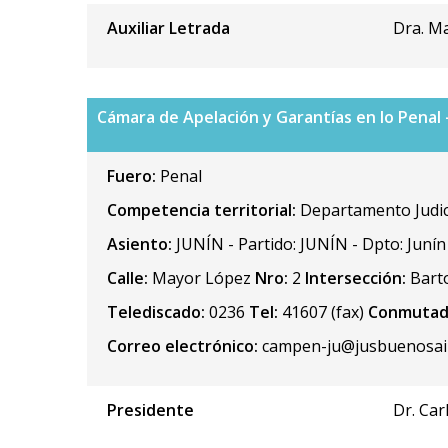
Auxiliar Letrada
Dra. M
Cámara de Apelación y Garantías en lo Penal -
Fuero:
Penal
Competencia territorial:
Departamento Judici
Asiento:
JUNÍN - Partido: JUNÍN - Dpto: Junín
Calle:
Mayor López
Nro:
2
Intersección:
Barto
Telediscado:
0236
Tel:
41607 (fax)
Conmutad
Correo electrónico:
campen-ju@jusbuenosair
Presidente
Dr. Car