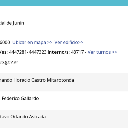
al de Junín
6000
Ubicar en mapa >>
Ver edificio>>
es:
4447281-4447323
Interno/s:
48717 -
Ver turnos >>
es.gov.ar
rnando Horacio Castro Mitarotonda
s Federico Gallardo
stavo Orlando Astrada