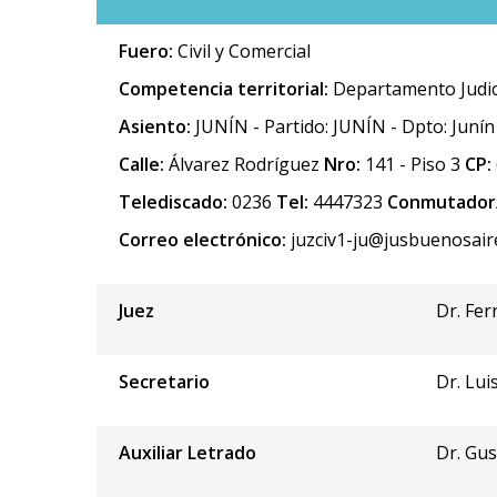
Fuero:
Civil y Comercial
Competencia territorial:
Departamento Judici
Asiento:
JUNÍN - Partido: JUNÍN - Dpto: Junín
Calle:
Álvarez Rodríguez
Nro:
141 - Piso 3
CP:
Telediscado:
0236
Tel:
4447323
Conmutador/
Correo electrónico:
juzciv1-ju@jusbuenosair
Juez
Dr. Fe
Secretario
Dr. Lui
Auxiliar Letrado
Dr. Gu