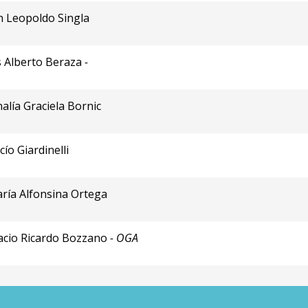
n Leopoldo Singla
s Alberto Beraza
-
nalía Graciela Bornic
cío Giardinelli
ría Alfonsina Ortega
nacio Ricardo Bozzano
- OGA