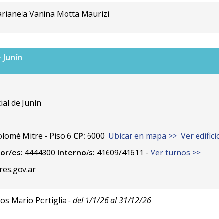
arianela Vanina Motta Maurizi
 Junín
al de Junín
lomé Mitre - Piso 6
CP:
6000
Ubicar en mapa >>
Ver edific
or/es:
4444300
Interno/s:
41609/41611 -
Ver turnos >>
es.gov.ar
los Mario Portiglia
- del 1/1/26 al 31/12/26