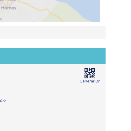
Generar Qr
io>>