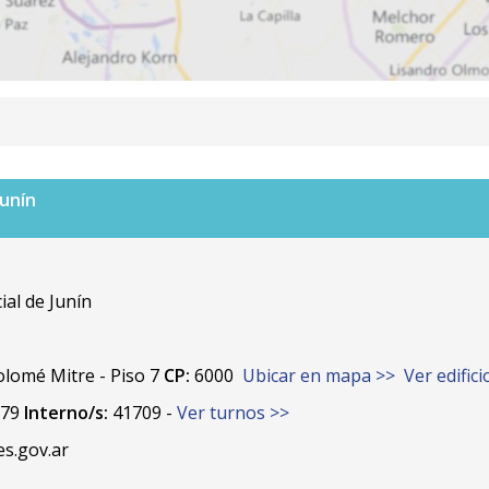
Junín
al de Junín
lomé Mitre - Piso 7
CP:
6000
Ubicar en mapa >>
Ver edific
/79
Interno/s:
41709 -
Ver turnos >>
s.gov.ar