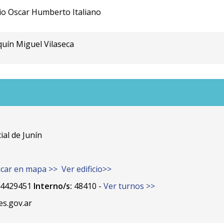
io Oscar Humberto Italiano
quín Miguel Vilaseca
al de Junín
car en mapa >>
Ver edificio>>
-4429451
Interno/s:
48410 -
Ver turnos >>
es.gov.ar