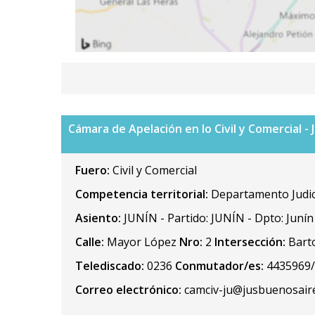
Cámara de Apelación en lo Civil y Comercial - 
Fuero:
Civil y Comercial
Competencia territorial:
Departamento Judici
Asiento:
JUNÍN - Partido: JUNÍN - Dpto: Junín
Calle:
Mayor López
Nro:
2
Intersección:
Barto
Telediscado:
0236
Conmutador/es:
4435969
Correo electrónico:
camciv-ju@jusbuenosaire