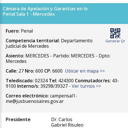
Cámara de Apelación y Garantias en lo
Penal Sala 1 - Mercedes
Fuero:
Penal
Competencia territorial:
Departamento
Generar Qr
Judicial de Mercedes
Asiento:
MERCEDES - Partido: MERCEDES - Dpto:
Mercedes
Calle:
27
Nro:
600
CP:
6600
Ubicar en mapa >>
Telediscado:
02324
Tel:
424300
Conmutador/es:
43-
9100
Interno/s:
39298/39327 -
Ver turnos >>
Correo electrónico:
campensal1-
me@jusbuenosaires.gov.ar
Presidente
Dr. Carlos
Gabriel Risuleo