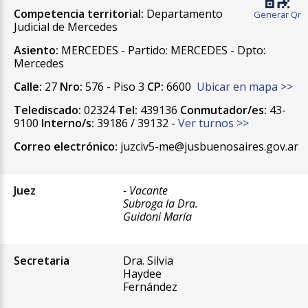
Competencia territorial:
Departamento
Generar Qr
Judicial de Mercedes
Asiento:
MERCEDES - Partido: MERCEDES - Dpto:
Mercedes
Calle:
27
Nro:
576 - Piso 3
CP:
6600
Ubicar en mapa >>
Telediscado:
02324
Tel:
439136
Conmutador/es:
43-
9100
Interno/s:
39186 / 39132 -
Ver turnos >>
Correo electrónico:
juzciv5-me@jusbuenosaires.gov.ar
Juez
- Vacante
Subroga la Dra.
Guidoni María
Secretaria
Dra. Silvia
Haydee
Fernández