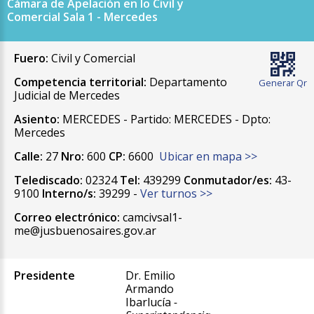
Cámara de Apelación en lo Civil y
Comercial Sala 1 - Mercedes
Fuero:
Civil y Comercial
Competencia territorial:
Departamento
Generar Qr
Judicial de Mercedes
Asiento:
MERCEDES - Partido: MERCEDES - Dpto:
Mercedes
Calle:
27
Nro:
600
CP:
6600
Ubicar en mapa >>
Telediscado:
02324
Tel:
439299
Conmutador/es:
43-
9100
Interno/s:
39299 -
Ver turnos >>
Correo electrónico:
camcivsal1-
me@jusbuenosaires.gov.ar
Presidente
Dr. Emilio
Armando
Ibarlucía
-