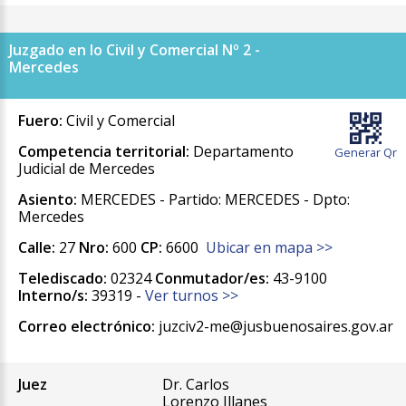
Juzgado en lo Civil y Comercial Nº 2 -
Mercedes
Fuero:
Civil y Comercial
Competencia territorial:
Departamento
Generar Qr
Judicial de Mercedes
Asiento:
MERCEDES - Partido: MERCEDES - Dpto:
Mercedes
Calle:
27
Nro:
600
CP:
6600
Ubicar en mapa >>
Telediscado:
02324
Conmutador/es:
43-9100
Interno/s:
39319 -
Ver turnos >>
Correo electrónico:
juzciv2-me@jusbuenosaires.gov.ar
Juez
Dr. Carlos
Lorenzo Illanes