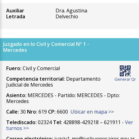
Auxiliar
Dra. Agustina
Letrada
Delvechio
Juzgado en lo Civil y Comercial Nº 1 -
Mercedes
Fuero:
Civil y Comercial
Competencia territorial:
Departamento
Generar Qr
Judicial de Mercedes
Asiento:
MERCEDES - Partido: MERCEDES - Dpto:
Mercedes
Calle:
30
Nro:
619
CP:
6600
Ubicar en mapa >>
Telediscado:
02324
Tel:
428898-429218 – 621911 -
Ver
turnos >>
Correo electrónico:
juzciv1-me@jusbuenosaires.gov.ar