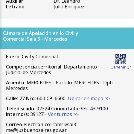
Auxiliar
Dr. Leandro
Letrado
Julio Enriquez
Cámara de Apelación en lo Civil y
Comercial Sala 3 - Mercedes
Fuero:
Civil y Comercial
Competencia territorial:
Departamento
Generar Qr
Judicial de Mercedes
Asiento:
MERCEDES - Partido: MERCEDES - Dpto:
Mercedes
Calle:
27
Nro:
600
CP:
6600
Ubicar en mapa >>
Telediscado:
02324
Conmutador/es:
43-9100
Interno/s:
39127 -
Ver turnos >>
Correo electrónico:
camcivsal3-
me@jusbuenosaires.gov.ar