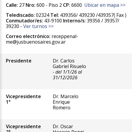
Calle:
27
Nro:
600 - Piso 2
CP:
6600
Ubicar en mapa >>
Telediscado:
02324
Tel:
439356/ 439230 /439357( Fax )
Conmutador/es:
43-9100
Interno/s:
39356 / 39357/
39230 -
Ver turnos >>
Correo electrónico:
receppenal-
me@jusbuenosaires.gov.ar
Presidente
Dr. Carlos
Gabriel Risuelo
- del 1/1/26 al
31/12/2026
Vicepresidente
Dr. Marcelo
1°
Enrique
Romero
Vicepresidente
Dr. Oscar