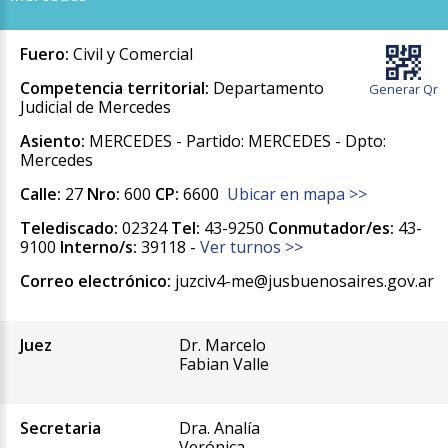
Fuero:
Civil y Comercial
Competencia territorial:
Departamento
Generar Qr
Judicial de Mercedes
Asiento:
MERCEDES - Partido: MERCEDES - Dpto:
Mercedes
Calle:
27
Nro:
600
CP:
6600
Ubicar en mapa >>
Telediscado:
02324
Tel:
43-9250
Conmutador/es:
43-
9100
Interno/s:
39118 -
Ver turnos >>
Correo electrónico:
juzciv4-me@jusbuenosaires.gov.ar
Juez
Dr. Marcelo
Fabian Valle
Secretaria
Dra. Analía
Verónica