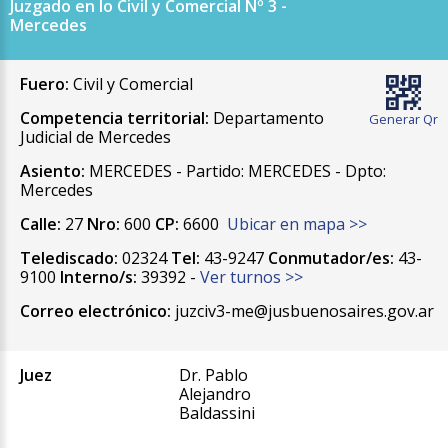
Juzgado en lo Civil y Comercial Nº 3 -
Mercedes
Fuero:
Civil y Comercial
Competencia territorial:
Departamento
Generar Qr
Judicial de Mercedes
Asiento:
MERCEDES - Partido: MERCEDES - Dpto:
Mercedes
Calle:
27
Nro:
600
CP:
6600
Ubicar en mapa >>
Telediscado:
02324
Tel:
43-9247
Conmutador/es:
43-
9100
Interno/s:
39392 -
Ver turnos >>
Correo electrónico:
juzciv3-me@jusbuenosaires.gov.ar
Juez
Dr. Pablo
Alejandro
Baldassini