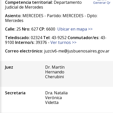
Competencia territorial:
Departamento
Generar Qr
Judicial de Mercedes
Asiento:
MERCEDES - Partido: MERCEDES - Dpto:
Mercedes
Calle:
25
Nro:
627
CP:
6600
Ubicar en mapa >>
Telediscado:
02324
Tel:
43-9252
Conmutador/es:
43-
9100
Interno/s:
39376 -
Ver turnos >>
Correo electrónico:
juzciv6-me@jusbuenosaires.gov.ar
Juez
Dr. Martín
Hernando
Cherubini
Secretaria
Dra. Natalia
Verónica
Videtta