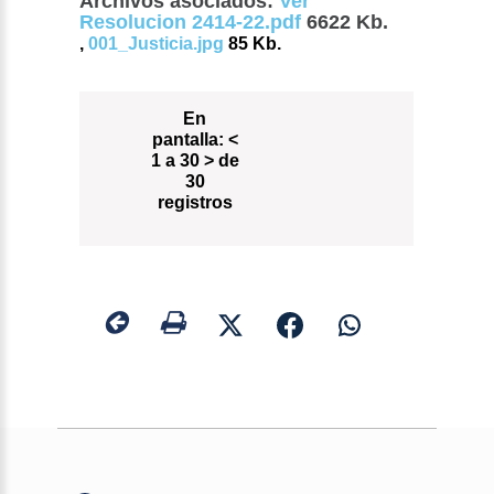
Archivos asociados:
Ver
Resolucion 2414-22.pdf
6622 Kb.
,
001_Justicia.jpg
85 Kb.
En
pantalla:
<
1 a 30 > de
30
registros