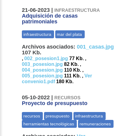
21-06-2023 |
INFRAESTRUCTURA
Adquisición de casas
patrimoniales
Archivos asociados:
001_casas.jpg
107 Kb.
,
002_posesion1.jpg
77 Kb. ,
003_posesion.jpg
82 Kb. ,
004_posesion.jpg
110 Kb. ,
005_posesion.jpg
111 Kb. ,
Ver
convenio1.pdf
180 Kb.
05-10-2022 |
RECURSOS
Proyecto de presupuesto