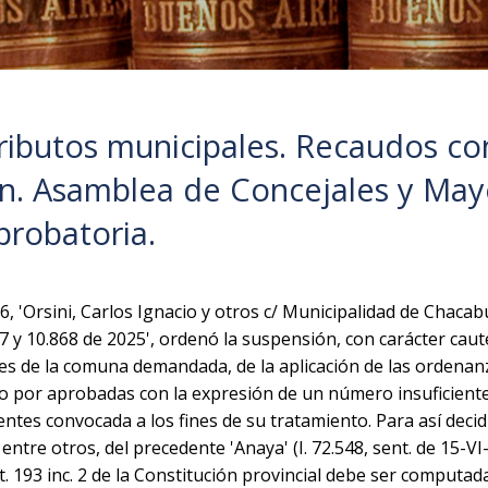
Tributos municipales. Recaudos co
n. Asamblea de Concejales y May
probatoria.
96, 'Orsini, Carlos Ignacio y otros c/ Municipalidad de Chacab
 y 10.868 de 2025', ordenó la suspensión, con carácter caute
es de la comuna demandada, de la aplicación de las ordenanz
 por aprobadas con la expresión de un número insuficiente
tes convocada a los fines de su tratamiento. Para así decid
entre otros, del precedente 'Anaya' (I. 72.548, sent. de 15-VI
t. 193 inc. 2 de la Constitución provincial debe ser computada