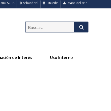
anal SCBA
scbaoficial
LinkedIn
Mapa del sitio
mación de Interés
Uso Interno