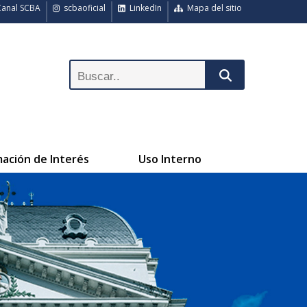
anal SCBA
scbaoficial
LinkedIn
Mapa del sitio
mación de Interés
Uso Interno