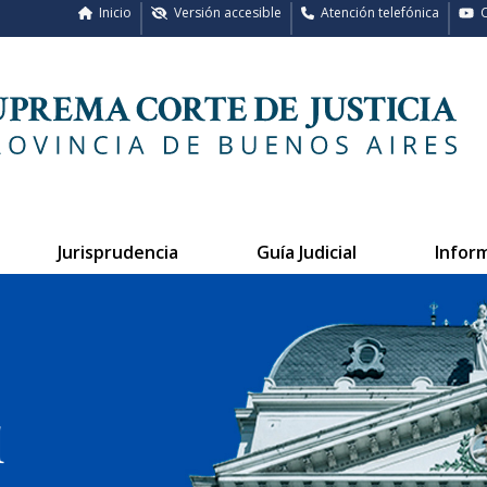
Inicio
Versión accesible
Atención telefónica
C
Jurisprudencia
Guía Judicial
Infor
l