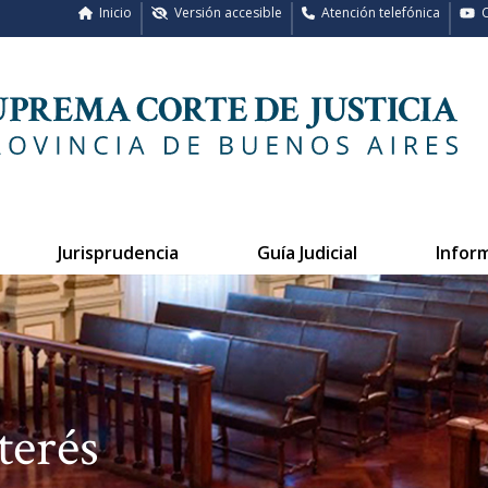
Inicio
Versión accesible
Atención telefónica
C
Jurisprudencia
Guía Judicial
Infor
terés