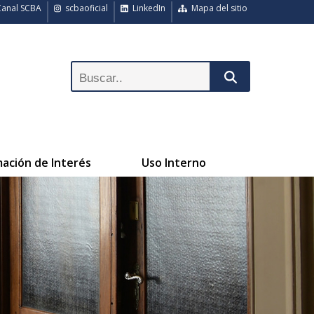
anal SCBA
scbaoficial
LinkedIn
Mapa del sitio
mación de Interés
Uso Interno