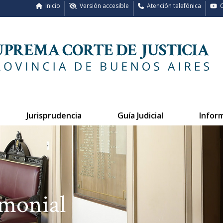
Inicio
Versión accesible
Atención telefónica
C
Jurisprudencia
Guía Judicial
Infor
emonial