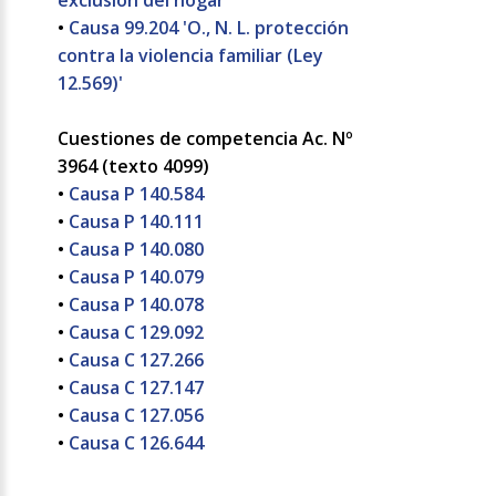
exclusión del hogar'
•
Causa 99.204 'O., N. L. protección
contra la violencia familiar (Ley
12.569)'
Cuestiones de competencia Ac. Nº
3964 (texto 4099)
•
Causa P 140.584
•
Causa P 140.111
•
Causa P 140.080
•
Causa P 140.079
•
Causa P 140.078
•
Causa C 129.092
•
Causa C 127.266
•
Causa C 127.147
•
Causa C 127.056
•
Causa C 126.644