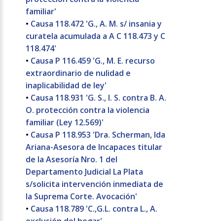
familiar'
•
Causa 118.472 'G., A. M. s/ insania y
curatela acumulada a A C 118.473 y C
118.474'
•
Causa P 116.459 'G., M. E. recurso
extraordinario de nulidad e
inaplicabilidad de ley'
•
Causa 118.931 'G. S., I. S. contra B. A.
O. protección contra la violencia
familiar (Ley 12.569)'
•
Causa P 118.953 'Dra. Scherman, Ida
Ariana-Asesora de Incapaces titular
de la Asesoría Nro. 1 del
Departamento Judicial La Plata
s/solicita intervención inmediata de
la Suprema Corte. Avocación'
•
Causa 118.789 'C.,G.L. contra L., A.