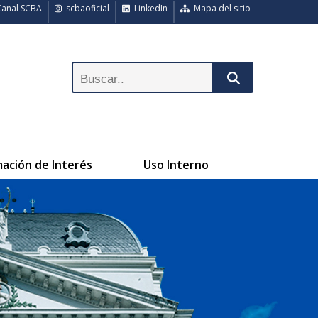
anal SCBA
scbaoficial
LinkedIn
Mapa del sitio
mación de Interés
Uso Interno