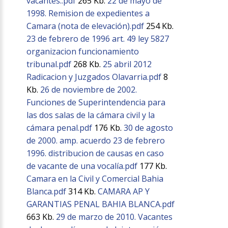
vacantes..pdf
265 Kb.
22 de mayo de
1998. Remision de expedientes a
Camara (nota de elevación).pdf
254 Kb.
23 de febrero de 1996 art. 49 ley 5827
organizacion funcionamiento
tribunal.pdf
268 Kb.
25 abril 2012
Radicacion y Juzgados Olavarria.pdf
8
Kb.
26 de noviembre de 2002.
Funciones de Superintendencia para
las dos salas de la cámara civil y la
cámara penal.pdf
176 Kb.
30 de agosto
de 2000. amp. acuerdo 23 de febrero
1996. distribucion de causas en caso
de vacante de una vocalía.pdf
177 Kb.
Camara en la Civil y Comercial Bahia
Blanca.pdf
314 Kb.
CAMARA AP Y
GARANTIAS PENAL BAHIA BLANCA.pdf
663 Kb.
29 de marzo de 2010. Vacantes