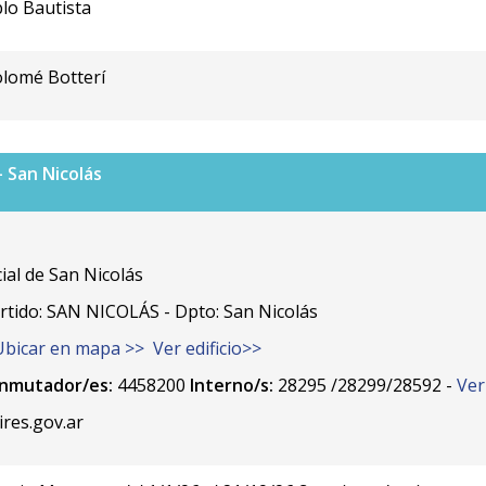
blo Bautista
olomé Botterí
- San Nicolás
al de San Nicolás
ido: SAN NICOLÁS - Dpto: San Nicolás
Ubicar en mapa >>
Ver edificio>>
nmutador/es:
4458200
Interno/s:
28295 /28299/28592 -
Ver
es.gov.ar