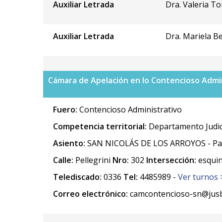
Auxiliar Letrada
Dra. Valeria T
Auxiliar Letrada
Dra. Mariela B
Cámara de Apelación en lo Contencioso Admin
Fuero:
Contencioso Administrativo
Competencia territorial:
Departamento Judic
Asiento:
SAN NICOLÁS DE LOS ARROYOS - Part
Calle:
Pellegrini
Nro:
302
Intersección:
esquin
Telediscado:
0336
Tel:
4485989 -
Ver turnos 
Correo electrónico:
camcontencioso-sn@jusb