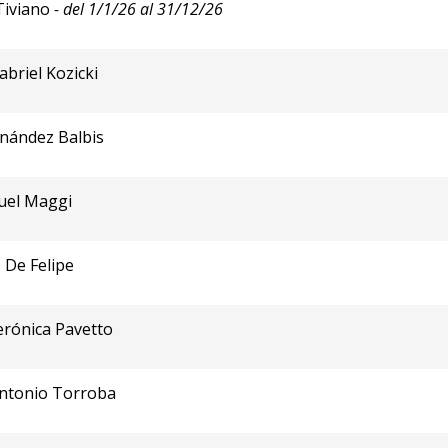
 Tiviano
- del 1/1/26 al 31/12/26
briel Kozicki
rnández Balbis
uel Maggi
 De Felipe
erónica Pavetto
Antonio Torroba