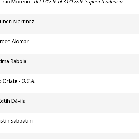
ntonio Moreno
- del 1/1/26 al 31/12/26 Superintendencia
Rubén Martínez
-
fredo Alomar
átima Rabbia
o Orlate
- O.G.A.
Edtih Dávila
stín Sabbatini