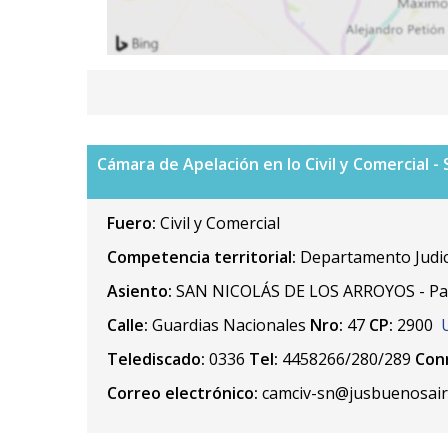
Cámara de Apelación en lo Civil y Comercial - 
Fuero:
Civil y Comercial
Competencia territorial:
Departamento Judici
Asiento:
SAN NICOLÁS DE LOS ARROYOS - Part
Calle:
Guardias Nacionales
Nro:
47
CP:
2900
Telediscado:
0336
Tel:
4458266/280/289
Con
Correo electrónico:
camciv-sn@jusbuenosair