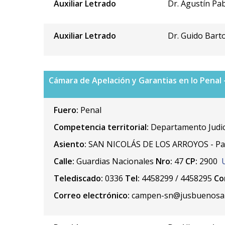
Auxiliar Letrado
Dr. Agustín Pa
Auxiliar Letrado
Dr. Guido Bart
Cámara de Apelación y Garantias en lo Penal 
Fuero:
Penal
Competencia territorial:
Departamento Judici
Asiento:
SAN NICOLÁS DE LOS ARROYOS - Part
Calle:
Guardias Nacionales
Nro:
47
CP:
2900
Telediscado:
0336
Tel:
4458299 / 4458295
Co
Correo electrónico:
campen-sn@jusbuenosair