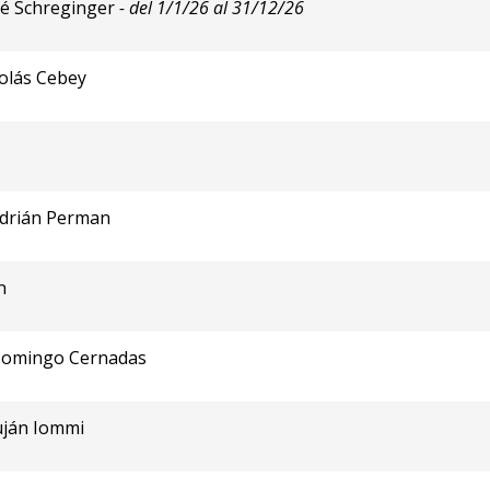
sé Schreginger
- del 1/1/26 al 31/12/26
olás Cebey
Adrián Perman
n
 Domingo Cernadas
uján Iommi