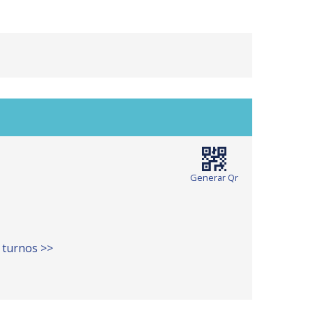
Generar Qr
 turnos >>