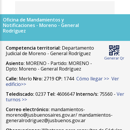
Oficina de Mandamientos y
Notificaciones - Moreno - General
Rodríguez
Competencia territorial:
Departamento
Judicial de Moreno - General Rodríguez
Generar Qr
Asiento:
MORENO - Partido: MORENO -
Dpto: Moreno - General Rodríguez
Calle:
Merlo
Nro:
2719
CP:
1744
Cómo llegar >>
Ver
edificio>>
Telediscado:
0237
Tel:
4606647
Interno/s:
75560 -
Ver
turnos >>
Correo electrónico:
mandamientos-
moreno@jusbuenosaires.gov.ar/ mandamientos-
generalrodriguez@jusbuenos.gov.ar