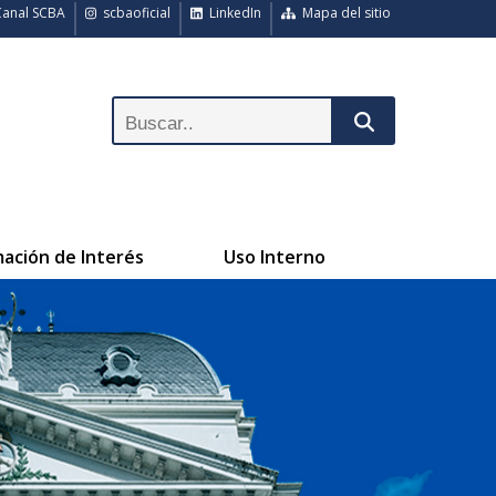
anal SCBA
scbaoficial
LinkedIn
Mapa del sitio
mación de Interés
Uso Interno