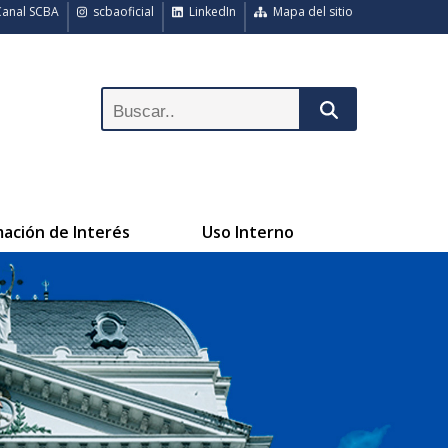
anal SCBA
scbaoficial
LinkedIn
Mapa del sitio
mación de Interés
Uso Interno